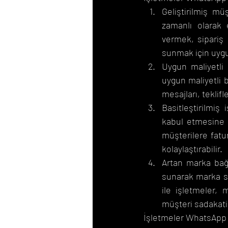
Geliştirilmiş mü
zamanlı olarak e
vermek, sipariş 
sunmak için uygul
Uygun maliyetli
uygun maliyetli 
mesajları, teklifl
Basitleştirilmiş
kabul etmesine iz
müşterilere fatu
kolaylaştırabilir.
Artan marka bağl
sunarak marka sa
ile işletmeler, 
müşteri sadakati
İşletmeler WhatsApp 