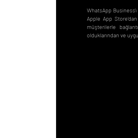
WhatsApp Business'ı 
Apple App Store'dan i
müşterilerle bağlant
olduklarından ve uygu