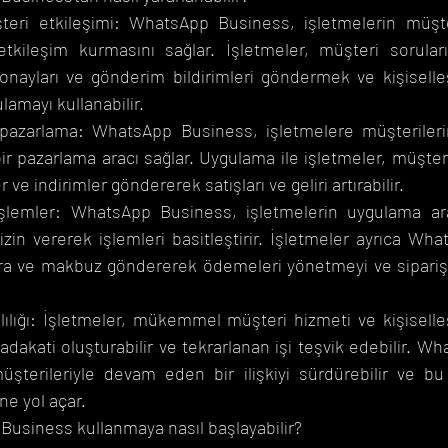
şteri etkileşimi: WhatsApp Business, işletmelerin müşter
tkileşim kurmasını sağlar. İşletmeler, müşteri sorularına
onayları ve gönderim bildirimleri göndermek ve kişiselleşt
amayı kullanabilir.
 pazarlama: WhatsApp Business, işletmelere müşterileri
bir pazarlama aracı sağlar. Uygulama ile işletmeler, müşte
er ve indirimler göndererek satışları ve geliri artırabilir.
 işlemler: WhatsApp Business, işletmelerin uygulama ara
in vererek işlemleri basitleştirir. İşletmeler ayrıca Whats
ra ve makbuz göndererek ödemeleri yönetmeyi ve siparişle
ılığı: İşletmeler, mükemmel müşteri hizmeti ve kişiselleşt
dakati oluşturabilir ve tekrarlanan işi teşvik edebilir. W
müşterileriyle devam eden bir ilişkiyi sürdürebilir ve bu
ne yol açar.
Business kullanmaya nasıl başlayabilir?