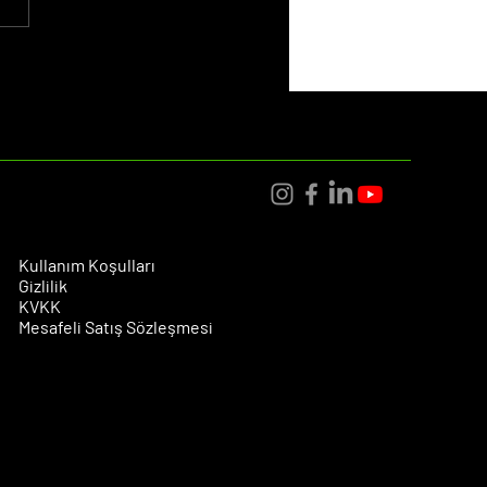
aret İçin En İyi Satış
ikleri: 2025'te Dönüşüm
arını Artırmanın Yolları
Kullanım Koşulları
Gizlilik
KVKK
Mesafeli Satış Sözleşmesi