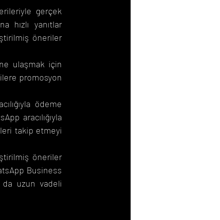
ileriyle gerçek 
 hızlı yanıtlar 
irilmiş öneriler 
ne ulaşmak için 
rilere promosyon 
cılığıyla ödeme 
App aracılığıyla 
ri takip etmeyi 
irilmiş öneriler 
hatsApp Business 
 da uzun vadeli 