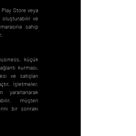
Play Store veya 
oluşturabilir ve 
umarasına sahip 
r.
usiness, küçük 
ağlantı kurması, 
esi ve satışları 
tır. İşletmeler, 
n yararlanarak 
bilir, müşteri 
rini bir sonraki 