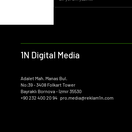
Ocak Ayı Önemli Günler 2026
1N Digital Media
​Adalet Mah. Manas Bul.
No:39 - 3408 Folkart Tower
Bayraklı Bornova - İzmir 35530
+90 232 400 20 94 pro.media@reklam1n.com