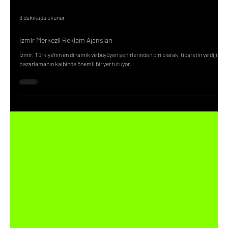
3 dakikada okunur
İzmir Merkezli Reklam Ajansları
İzmir, Türkiye'nin en dinamik ve büyüyen şehirlerinden biri olarak, ticaretin ve dijital
pazarlamanın kalbinde önemli bir yer tutuyor.