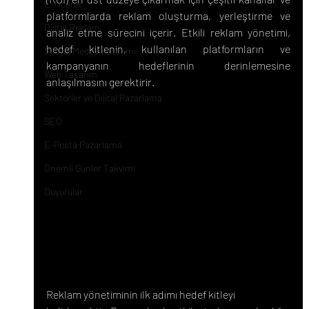
E-Ticaret
platformlarda reklam oluşturma, yerleştirme ve 
Dijital Reklam
analiz etme sürecini içerir. Etkili reklam yönetimi, 
hedef kitlenin, kullanılan platformların ve 
Sosyal Medya Yönetimi
kampanyanın hedeflerinin derinlemesine 
Web Tasarım
anlaşılmasını gerektirir.
Sektörler ve Dijital Pazarlama
SEO
E-Posta Pazarlama
Önemli Günler Takvimi
Duyurular
Reklam yönetiminin ilk adımı hedef kitleyi 