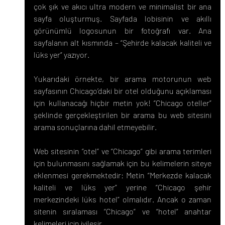
çok şık ve akıcı ultra modern ve minimalist bir ana 
sayfa oluşturmuş. Sayfada lobisinin ve akıllı 
görünümlü logosunun bir fotoğrafı var. Ana 
sayfalanın alt kısmında – “Şehirde kalacak kaliteli ve 
lüks yer” yazıyor.
Yukarıdaki örnekte, bir arama motorunun web 
sayfasının Chicago’daki bir otel olduğunu açıklaması 
için kullanacağı hiçbir metin yok! “Chicago oteller” 
şeklinde gerçekleştirilen bir arama bu web sitesini 
arama sonuçlarına dahil etmeyebilir.
Web sitesinin “otel” ve “Chicago” gibi arama terimleri 
için bulunmasını sağlamak için bu kelimelerin siteye 
eklenmesi gerekmektedir: Metin “Merkezde kalacak 
kaliteli ve lüks yer” yerine “Chicago şehir 
merkezindeki lüks hotel” olmalıdır. Ancak o zaman 
sitenin sıralaması “Chicago” ve “hotel” anahtar 
kelimeleri için iyileşir.