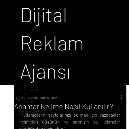
Dijital
Reklam
Ajansı
All Posts
13 Şub 2023
2 dakikada okunur
All Posts
Anahtar Kelime Nasıl Kullanılır?
Reklam Ajans
"Kullanıcıların sayfalarınızı bulmak için yazacakları 
Dijital Pazarlama
kelimeleri düşünün ve sitenizin bu kelimeleri 
içerdiğinden emin olun."