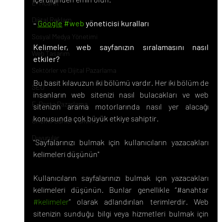
E-Ticaret
Dijital Reklam
- 
Google
#web
 yöneticisi kuralları
Sosyal Medya Yönetimi
Kelimeler, web sayfanızın sıralamasını nasıl 
Web Tasarım
etkiler?
Sektörler ve Dijital Pazarlama
Bu basit kılavuzun iki bölümü vardır. Her iki bölüm de 
SEO
insanların web sitenizi nasıl bulacakları ve web 
E-Posta Pazarlama
sitenizin arama motorlarında nasıl yer alacağı 
konusunda çok büyük etkiye sahiptir.
Önemli Günler Takvimi
Duyurular
"Sayfalarınızı bulmak için kullanıcıların yazacakları 
kelimeleri düşünün"
Kullanıcıların sayfalarınızı bulmak için yazacakları 
kelimeleri düşünün. Bunlar genellikle “#anahtar 
#kelimeler
” olarak adlandırılan terimlerdir. Web 
sitenizin sunduğu bilgi veya hizmetleri bulmak için 