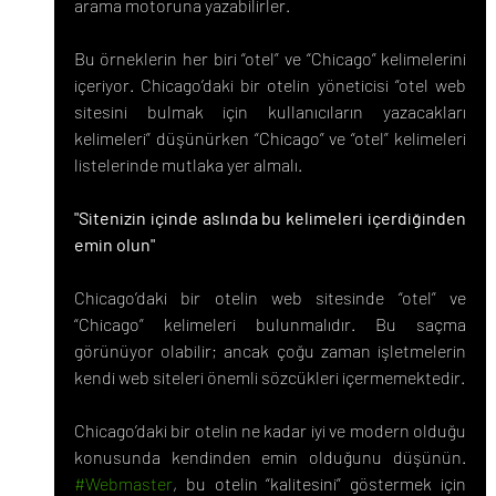
arama motoruna yazabilirler.
Bu örneklerin her biri “otel” ve “Chicago” kelimelerini 
içeriyor. Chicago’daki bir otelin yöneticisi “otel web 
sitesini bulmak için kullanıcıların yazacakları 
kelimeleri” düşünürken “Chicago” ve “otel” kelimeleri 
listelerinde mutlaka yer almalı.
"Sitenizin içinde aslında bu kelimeleri içerdiğinden 
emin olun"
Chicago’daki bir otelin web sitesinde “otel” ve 
“Chicago” kelimeleri bulunmalıdır. Bu saçma 
görünüyor olabilir; ancak çoğu zaman işletmelerin 
kendi web siteleri önemli sözcükleri içermemektedir.
Chicago’daki bir otelin ne kadar iyi ve modern olduğu 
konusunda kendinden emin olduğunu düşünün. 
#Webmaster
, bu otelin “kalitesini” göstermek için 