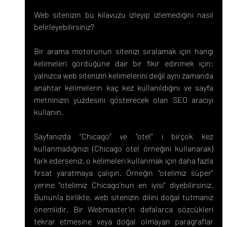
Web sitenizin bu kılavuzu izleyip izlemediğini nasıl 
belirleyebilirsiniz?
Bir arama motorunun sitenizi sıralamak için hangi 
kelimeleri gördüğüne dair bir fikir edinmek için; 
yalnızca web sitenizin kelimelerini değil aynı zamanda 
anahtar kelimelerin kaç kez kullanıldığını ve sayfa 
metninizin yüzdesini gösterecek olan SEO aracıyı 
kullanın.
Sayfanızda “Chicago” ve “otel” i birçok kez 
kullanmadığınızı (Chicago otel örneğini kullanarak) 
fark ederseniz, o kelimeleri kullanmak için daha fazla 
fırsat yaratmaya çalışın. Örneğin “otelimiz süper” 
yerine “otelimiz Chicago’nun en iyisi” diyebilirsiniz. 
Bununla birlikte, web sitenizin dilini doğal tutmanız 
önemlidir. Bir Webmaster’ın defalarca sözcükleri 
tekrar etmesine veya doğal olmayan paragraflar 