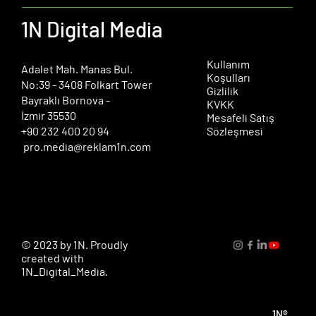
Sektöründe Yapay Zekanın Rolü, Müşteri
Deneyimine Etkisi ve Geleceği
1N Digital Media
Kullanım
​Adalet Mah. Manas Bul.
Koşulları
No:39 - 3408 Folkart Tower
Gizlilik
Bayraklı Bornova -
KVKK
İzmir 35530
Mesafeli Satış
+90 232 400 20 94
Sözleşmesi
pro.media@reklam1n.com
© 2023 by 1N. Proudly
created with
1N_Digital_Media.
1N®