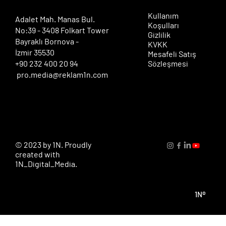
Kullanım
​Adalet Mah. Manas Bul.
Koşulları
No:39 - 3408 Folkart Tower
Gizlilik
Bayraklı Bornova -
KVKK
İzmir 35530
Mesafeli Satış
+90 232 400 20 94
Sözleşmesi
pro.media@reklam1n.com
© 2023 by 1N. Proudly
created with
1N_Digital_Media.
1N®