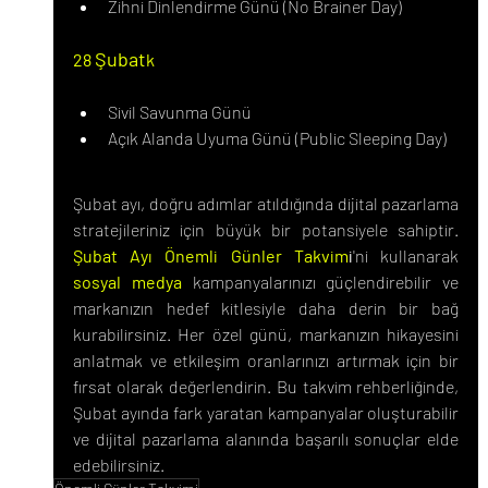
Zihni Dinlendirme Günü (No Brainer Day)
Şubat
28 
k
Sivil Savunma Günü
Açık Alanda Uyuma Günü (Public Sleeping Day)
Şubat ayı, doğru adımlar atıldığında dijital pazarlama 
stratejileriniz için büyük bir potansiyele sahiptir. 
Şubat Ayı Önemli Günler Takvim
i
'ni kullanarak 
sosyal medya
 kampanyalarınızı güçlendirebilir ve 
markanızın hedef kitlesiyle daha derin bir bağ 
kurabilirsiniz. Her özel günü, markanızın hikayesini 
anlatmak ve etkileşim oranlarınızı artırmak için bir 
fırsat olarak değerlendirin. Bu takvim rehberliğinde, 
Şubat ayında fark yaratan kampanyalar oluşturabilir 
ve dijital pazarlama alanında başarılı sonuçlar elde 
edebilirsiniz.