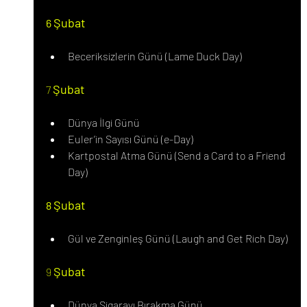
Şubat
6 
Beceriksizlerin Günü (Lame Duck Day)
Şubat
7 
Dünya İlgi Günü
Euler’in Sayısı Günü (e-Day)
Kartpostal Atma Günü (Send a Card to a Friend 
Day)
Şubat
8 
Gül ve Zenginleş Günü (Laugh and Get Rich Day)
Şubat
9 
Dünya Sigarayı Bırakma Günü