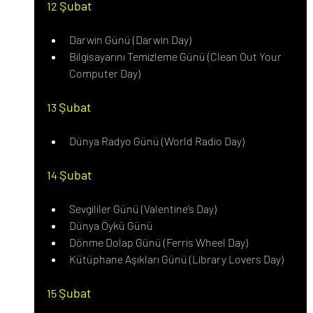
Şubat
12 
Darwin Günü (Darwin Day)
Bilgisayarını Temizleme Günü (Clean Out Your 
Computer Day)
Şubat
13 
Dünya Radyo Günü (World Radio Day)
Şubat
14 
Sevgililer Günü (Valentine’s Day)
Dünya Öykü Günü
Dönme Dolap Günü (Ferris Wheel Day)
Kütüphane Aşıkları Günü (Library Lovers Day)
Şubat
15 