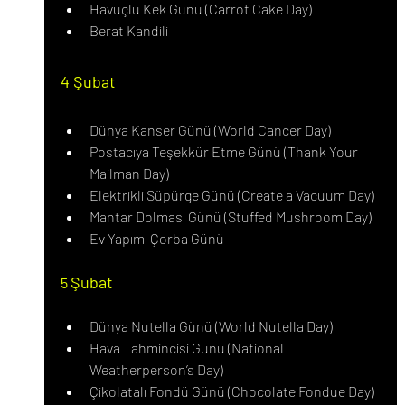
Havuçlu Kek Günü (Carrot Cake Day)
Berat Kandili
4 Şubat
Dünya Kanser Günü (World Cancer Day)
Postacıya Teşekkür Etme Günü (Thank Your 
Mailman Day)
Elektrikli Süpürge Günü (Create a Vacuum Day)
Mantar Dolması Günü (Stuffed Mushroom Day)
Ev Yapımı Çorba Günü
Şubat
5 
Dünya Nutella Günü (World Nutella Day)
Hava Tahmincisi Günü (National 
Weatherperson’s Day)
Çikolatalı Fondü Günü (Chocolate Fondue Day)