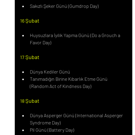
Sakızlı Şeker Günü (Gumdrop Day)
Şubat
16 
Huysuzlara İyilik Yapma Günü (Do a Grouch a 
Favor Day)
Şubat
17 
Dünya Kediler Günü
Tanımadığın Birine Kibarlık Etme Günü 
(Random Act of Kindness Day)
Şubat
18 
Dünya Asperger Günü (International Asperger 
Syndrome Day)
Pil Günü (Battery Day)