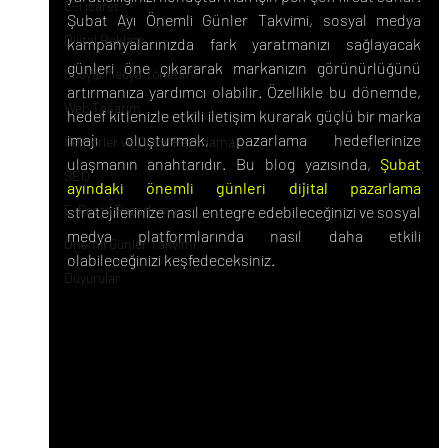
E-Ticaret
Şubat Ayı Önemli Günler Takvimi, sosyal medya 
Dijital Reklam
kampanyalarınızda fark yaratmanızı sağlayacak 
günleri öne çıkararak markanızın görünürlüğünü 
Sosyal Medya Yönetimi
artırmanıza yardımcı olabilir. Özellikle bu dönemde, 
Web Tasarım
hedef kitlenizle etkili iletişim kurarak güçlü bir marka 
imajı oluşturmak, pazarlama hedeflerinize 
Sektörler ve Dijital Pazarlama
ulaşmanın anahtarıdır. Bu blog yazısında, 
Şubat 
SEO
ayındaki önemli günleri dijital pazarlama
E-Posta Pazarlama
stratejilerinize nasıl entegre edebileceğinizi ve sosyal 
medya platformlarında nasıl daha etkili 
Önemli Günler Takvimi
olabileceğinizi keşfedeceksiniz.
Duyurular