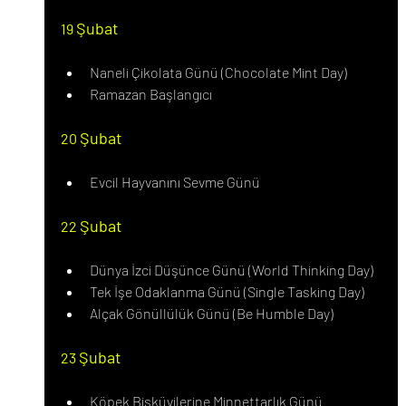
Şubat
19 
Naneli Çikolata Günü (Chocolate Mint Day)
Ramazan Başlangıcı
Şubat
20 
Evcil Hayvanını Sevme Günü
Şubat
22 
Dünya İzci Düşünce Günü (World Thinking Day)
Tek İşe Odaklanma Günü (Single Tasking Day)
Alçak Gönüllülük Günü (Be Humble Day)
Şubat
23 
Köpek Bisküvilerine Minnettarlık Günü 