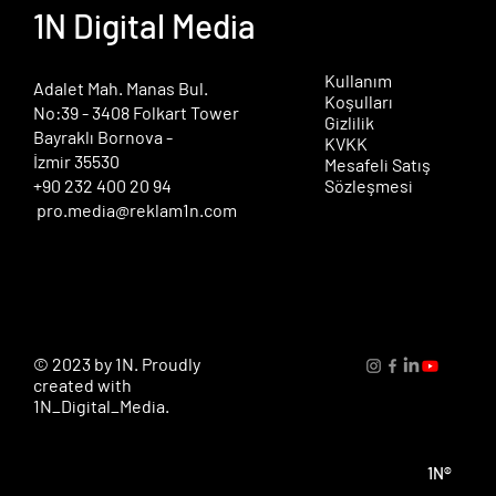
1N Digital Media
Kullanım
​Adalet Mah. Manas Bul.
Koşulları
No:39 - 3408 Folkart Tower
Gizlilik
Bayraklı Bornova -
KVKK
İzmir 35530
Mesafeli Satış
+90 232 400 20 94
Sözleşmesi
pro.media@reklam1n.com
© 2023 by 1N. Proudly
created with
1N_Digital_Media.
1N®