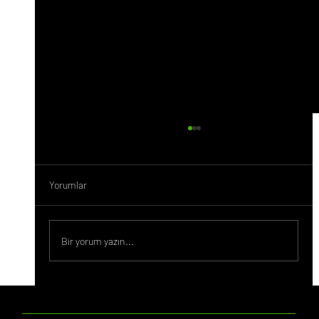
Yorumlar
Bir yorum yazın...
Sosyal Medyada Etkileşim Artırma
Yöntemleri