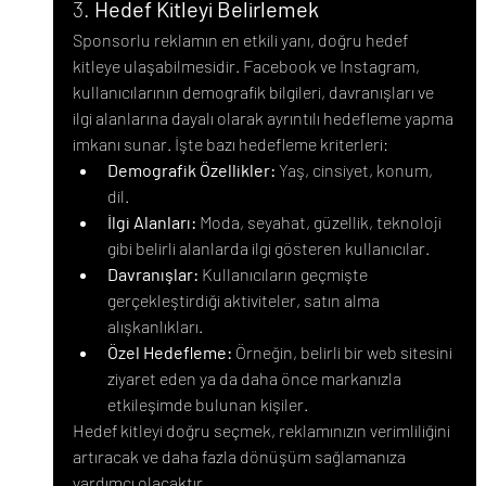
3. 
Hedef Kitleyi Belirlemek
Sponsorlu reklamın en etkili yanı, doğru hedef 
kitleye ulaşabilmesidir. Facebook ve Instagram, 
kullanıcılarının demografik bilgileri, davranışları ve 
ilgi alanlarına dayalı olarak ayrıntılı hedefleme yapma 
imkanı sunar. İşte bazı hedefleme kriterleri:
Demografik Özellikler:
 Yaş, cinsiyet, konum, 
dil.
İlgi Alanları:
 Moda, seyahat, güzellik, teknoloji 
gibi belirli alanlarda ilgi gösteren kullanıcılar.
Davranışlar:
 Kullanıcıların geçmişte 
gerçekleştirdiği aktiviteler, satın alma 
alışkanlıkları.
Özel Hedefleme:
 Örneğin, belirli bir web sitesini 
ziyaret eden ya da daha önce markanızla 
etkileşimde bulunan kişiler.
Hedef kitleyi doğru seçmek, reklamınızın verimliliğini 
artıracak ve daha fazla dönüşüm sağlamanıza 
yardımcı olacaktır.