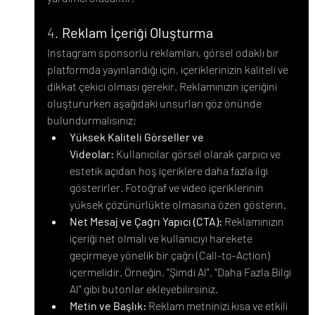
4. 
Reklam İçeriği Oluşturma
Instagram sponsorlu reklamları, görsel odaklı bir 
platformda yayınlandığı için, içeriklerinizin kaliteli ve 
dikkat çekici olması gerekir. Reklamınızın içeriğini 
oluştururken aşağıdaki unsurları göz önünde 
bulundurmalısınız:
Yüksek Kaliteli Görseller ve 
Videolar:
 Kullanıcılar görsel olarak çarpıcı ve 
estetik açıdan hoş içeriklere daha fazla ilgi 
gösterirler. Fotoğraf ve video içeriklerinin 
yüksek çözünürlükte olmasına özen gösterin.
Net Mesaj ve Çağrı Yapıcı (CTA):
 Reklamınızın 
içeriği net olmalı ve kullanıcıyı harekete 
geçirmeye yönelik bir çağrı (Call-to-Action) 
içermelidir. Örneğin, "Şimdi Al", "Daha Fazla Bilgi 
Al" gibi butonlar ekleyebilirsiniz.
Metin ve Başlık:
 Reklam metninizi kısa ve etkili 