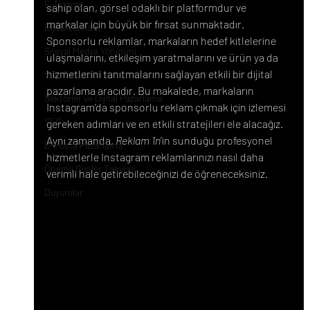
E-Ticaret
sahip olan, görsel odaklı bir platformdur ve 
markalar için büyük bir fırsat sunmaktadır. 
Dijital Reklam
Sponsorlu reklamlar, markaların hedef kitlelerine 
Sosyal Medya Yönetimi
ulaşmalarını, etkileşim yaratmalarını ve ürün ya da 
hizmetlerini tanıtmalarını sağlayan etkili bir dijital 
Web Tasarım
pazarlama aracıdır. Bu makalede, markaların 
Sektörler ve Dijital Pazarlama
Instagram’da sponsorlu reklam çıkmak için izlemesi 
SEO
gereken adımları ve en etkili stratejileri ele alacağız. 
Aynı zamanda, 
Reklam 1n
’in sunduğu profesyonel 
E-Posta Pazarlama
hizmetlerle Instagram reklamlarınızı nasıl daha 
Önemli Günler Takvimi
verimli hale getirebileceğinizi de öğreneceksiniz.
Duyurular