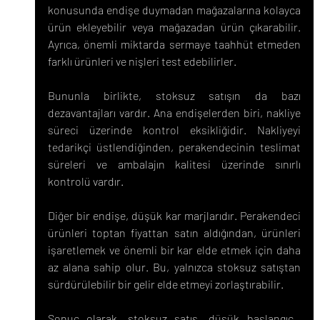
konusunda endişe duymadan mağazalarına kolayca 
ürün ekleyebilir veya mağazadan ürün çıkarabilir. 
Ayrıca, önemli miktarda sermaye taahhüt etmeden 
farklı ürünleri ve nişleri test edebilirler.
Bununla birlikte, stoksuz satışın da bazı 
dezavantajları vardır. Ana endişelerden biri, nakliye 
süreci üzerinde kontrol eksikliğidir. Nakliyeyi 
tedarikçi üstlendiğinden, perakendecinin teslimat 
süreleri ve ambalajın kalitesi üzerinde sınırlı 
kontrolü vardır.
Diğer bir endişe, düşük kar marjlarıdır. Perakendeci 
ürünleri toptan fiyattan satın aldığından, ürünleri 
işaretlemek ve önemli bir kar elde etmek için daha 
az alana sahip olur. Bu, yalnızca stoksuz satıştan 
sürdürülebilir bir gelir elde etmeyi zorlaştırabilir.
Sonuç olarak, stoksuz satış, düşük başlangıç ​​