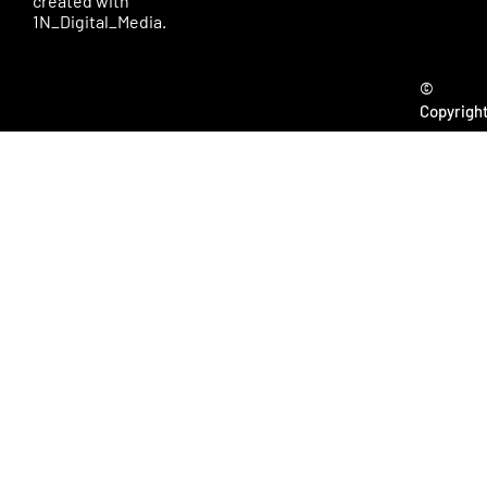
created with
1N_Digital_Media.
©
Copyrigh