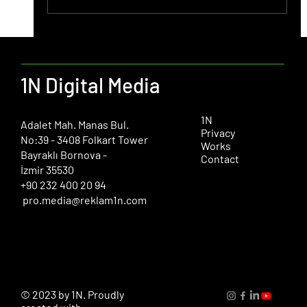
1N Digital Media
1N
​Adalet Mah. Manas Bul.
Privacy
No:39 - 3408 Folkart Tower
Works
Bayraklı Bornova -
Contact
İzmir 35530
+90 232 400 20 94
pro.media@reklam1n.com
© 2023 by 1N. Proudly