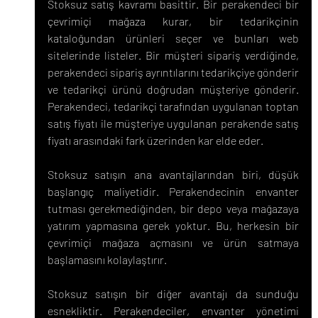
Stoksuz satış kavramı basittir. Bir perakendeci bir 
çevrimiçi mağaza kurar, bir tedarikçinin 
kataloğundan ürünleri seçer ve bunları web 
sitelerinde listeler. Bir müşteri sipariş verdiğinde, 
perakendeci sipariş ayrıntılarını tedarikçiye gönderir 
ve tedarikçi ürünü doğrudan müşteriye gönderir. 
Perakendeci, tedarikçi tarafından uygulanan toptan 
satış fiyatı ile müşteriye uygulanan perakende satış 
fiyatı arasındaki fark üzerinden kar elde eder.
Stoksuz satışın ana avantajlarından biri, düşük 
başlangıç ​​maliyetidir. Perakendecinin envanter 
tutması gerekmediğinden, bir depo veya mağazaya 
yatırım yapmasına gerek yoktur. Bu, herkesin bir 
çevrimiçi mağaza açmasını ve ürün satmaya 
başlamasını kolaylaştırır.
Stoksuz satışın bir diğer avantajı da sunduğu 
esnekliktir. Perakendeciler, envanter yönetimi 