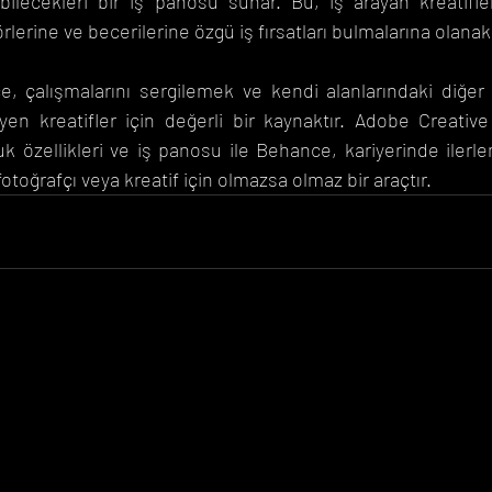
ilecekleri bir iş panosu sunar. Bu, iş arayan kreatifler
lerine ve becerilerine özgü iş fırsatları bulmalarına olanak 
, çalışmalarını sergilemek ve kendi alanlarındaki diğer p
en kreatifler için değerli bir kaynaktır. Adobe Creative
k özellikleri ve iş panosu ile Behance, kariyerinde ilerl
 fotoğrafçı veya kreatif için olmazsa olmaz bir araçtır.