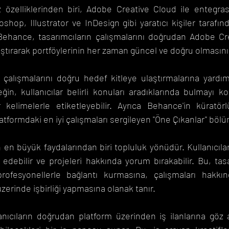
 özelliklerinden biri, Adobe Creative Cloud ile entegra
hop, Illustrator ve InDesign gibi yaratıcı kişiler tarafında
Behance, tasarımcıların çalışmalarını doğrudan Adobe Cre
aştırarak portföylerinin her zaman güncel ve doğru olmasını 
 çalışmalarını doğru hedef kitleye ulaştırmalarına yardımc
ğin, kullanıcılar belirli konuları aradıklarında bulmayı kol
r kelimelerle etiketleyebilir. Ayrıca Behance'in küratö
latformdaki en iyi çalışmaları sergileyen "Öne Çıkanlar" bölü
n büyük faydalarından biri topluluk yönüdür. Kullanıcılar, 
p edebilir ve projeleri hakkında yorum bırakabilir. Bu, tasa
profesyonellerle bağlantı kurmasına, çalışmaları hakkınd
zerinde işbirliği yapmasına olanak tanır.
nıcıların doğrudan platform üzerinden iş ilanlarına göz a