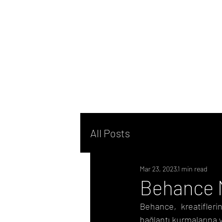
All Posts
Mar 23, 2023
1 min read
Behance 
Behance, kreatiflerin
bağlantı kurmalarına 