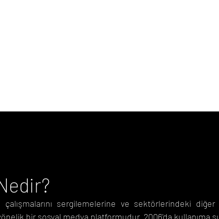
Digital
Agency
Nedir?
 çalışmalarını sergilemelerine ve sektörlerindeki diğer 
yönelik bir sosyal medya platformudur. 2006'da kullanıma 