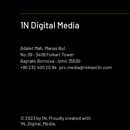
1N Digital Media
​Adalet Mah. Manas Bul.
No:39 - 3408 Folkart Tower
Bayraklı Bornova - İzmir 35530
+90 232 400 20 94 pro.media@reklam1n.com
© 2023 by 1N. Proudly created with
1N_Digital_Media.