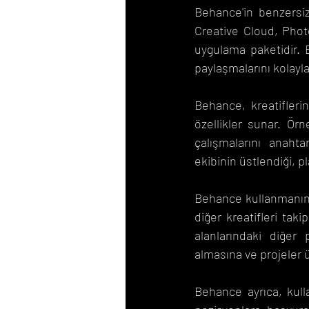
Behance'in benzersiz
Creative Cloud, Photos
uygulama paketidir. 
paylaşmalarını kolayl
Behance, kreatiflerin
özellikler sunar. Örne
çalışmalarını anahta
ekibinin üstlendiği, p
Behance kullanmanın e
diğer kreatifleri taki
alanlarındaki diğer 
almasına ve projeler ü
Behance ayrıca, kulla