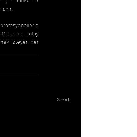
 için harika bir 
tanır.
rofesyonellerle 
 Cloud ile kolay 
emek isteyen her 
See All