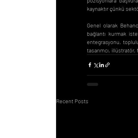
pozisyonlara başvurab
kaynaktır çünkü sektör
Genel olarak Behance
bağlantı kurmak istey
entegrasyonu, toplulu
tasarımcı, illüstratör,
Recent Posts