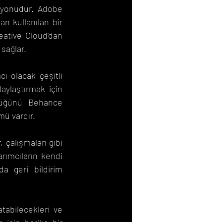
syonudur. Adobe 
n kullanılan bir 
ative Cloud'dan 
sağlar.
ı olacak çeşitli 
aylaştırmak için 
rlüğünü Behance 
mü vardır.
çalışmaları gibi 
rımcıların kendi 
a geri bildirim 
tabilecekleri ve 