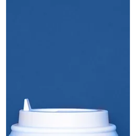
Reklam Yönetimi Nedir?
Reklam yönetimi, başarılı bir dijital pazarlama stratejisinin kritik bir bileşenidir.
Yatırım getirisini (ROI) en üst düzeye çıkarmak...