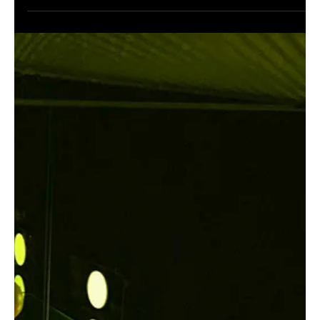
2 min read
Twitter Nedir?
Twitter, günlük hayatımızın ayrılmaz bir parçası haline gelen bir sosyal medya
platformudur. Aylık 330 milyondan fazla aktif kullanıcısı...