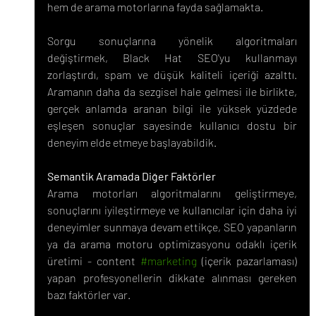
hem de arama motorlarına fayda sağlamakta.
Sorgu sonuçlarına yönelik algoritmaları 
değiştirmek, Black Hat SEO'yu kullanmayı 
zorlaştırdı, spam ve düşük kaliteli içeriği azalttı. 
Aramanın daha da sezgisel hale gelmesi ile birlikte, 
gerçek anlamda aranan bilgi ile yüksek yüzdede 
eşleşen sonuçlar sayesinde kullanıcı dostu bir 
deneyim elde etmeye başlayabildik.
Semantik Aramada Diğer Faktörler
Arama motorları algoritmalarını geliştirmeye, 
sonuçlarını iyileştirmeye ve kullanıcılar için daha iyi 
deneyimler sunmaya devam ettikçe, SEO yapanların 
ya da arama motoru optimizasyonu odaklı içerik 
üretimi - content 
#marketing
 (içerik pazarlaması) 
yapan profesyonellerin dikkate alınması gereken 
bazı faktörler var.