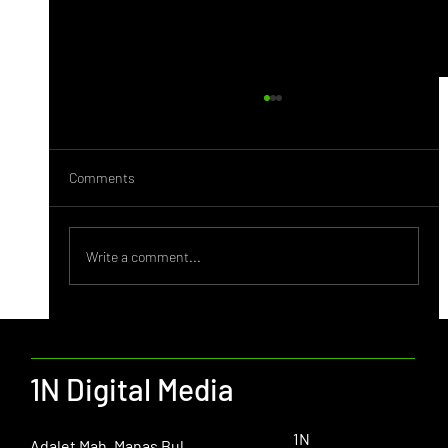
Comments
Behance Nedir?
Write a comment...
1N Digital Media
1N
​Adalet Mah. Manas Bul.