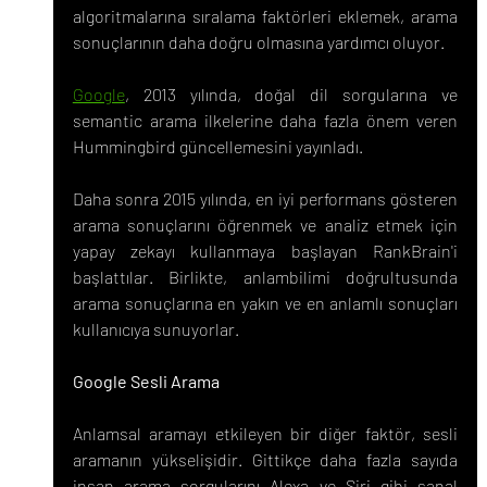
algoritmalarına sıralama faktörleri eklemek, arama 
sonuçlarının daha doğru olmasına yardımcı oluyor.
Google
, 2013 yılında, doğal dil sorgularına ve 
semantic arama ilkelerine daha fazla önem veren 
Hummingbird güncellemesini yayınladı.
Daha sonra 2015 yılında, en iyi performans gösteren 
arama sonuçlarını öğrenmek ve analiz etmek için 
yapay zekayı kullanmaya başlayan RankBrain'i 
başlattılar. Birlikte, anlambilimi doğrultusunda 
arama sonuçlarına en yakın ve en anlamlı sonuçları 
kullanıcıya sunuyorlar.
Google Sesli Arama
Anlamsal aramayı etkileyen bir diğer faktör, sesli 
aramanın yükselişidir. Gittikçe daha fazla sayıda 
insan arama sorgularını Alexa ve Siri gibi sanal 