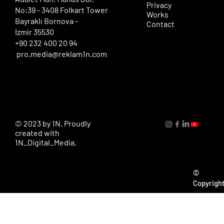
Privacy
No:39 - 3408 Folkart Tower
Works
Bayraklı Bornova -
Contact
İzmir 35530
+90 232 400 20 94
pro.media@reklam1n.com
© 2023 by 1N. Proudly
created with
1N_Digital_Media.
©
Copyrigh