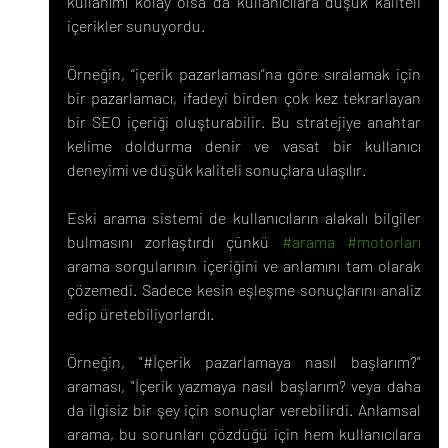
kullanımı kolay olsa da kullanıcılara düşük kaliteli 
içerikler sunuyordu.
Örneğin, “içerik pazarlaması”na göre sıralamak için 
bir pazarlamacı, ifadeyi birden çok kez tekrarlayan 
bir SEO içeriği oluşturabilir. Bu stratejiye anahtar 
kelime doldurma denir ve vasat bir kullanıcı 
deneyimi ve düşük kaliteli sonuçlara ulaşılır.
Eski arama sistemi de kullanıcıların alakalı bilgiler 
bulmasını zorlaştırdı çünkü 
#arama
#motorları
arama sorgularının içeriğini ve anlamını tam olarak 
çözemedi. Sadece kesin eşleşme sonuçlarını analiz 
edip üretebiliyorlardı.
Örneğin, "#İçerik pazarlamaya nasıl başlarım?" 
araması, "İçerik yazmaya nasıl başlarım? veya daha 
da ilgisiz bir şey için sonuçlar verebilirdi. Anlamsal 
arama, bu sorunları çözdüğü için hem kullanıcılara 