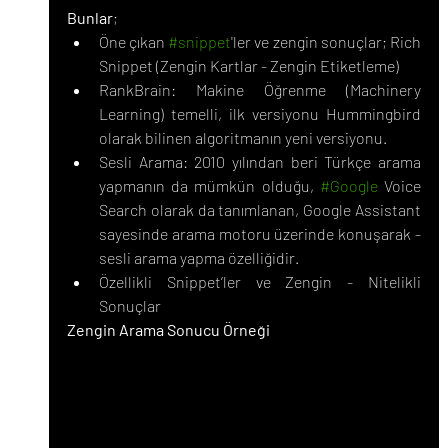
Bunlar
;
Öne çıkan 
#snippet
'ler ve zengin sonuçlar; Rich 
Snippet (Zengin Kartlar - Zengin Etiketleme)
RankBrain: Makine Öğrenme (Machinery 
Learning) temelli, ilk versiyonu Hummingbird 
olarak bilinen algoritmanın yeni versiyonu.
Sesli Arama: 2010 yılından beri Türkçe arama 
yapmanın da mümkün olduğu, 
#Google
 Voice 
Search olarak da tanımlanan, Google Assistant 
sayesinde arama motoru üzerinde konuşarak - 
sesli arama yapma özelliğidir.
Özellikli Snippet’ler ve Zengin - Nitelikli 
Sonuçlar
Zengin Arama Sonucu Örneği