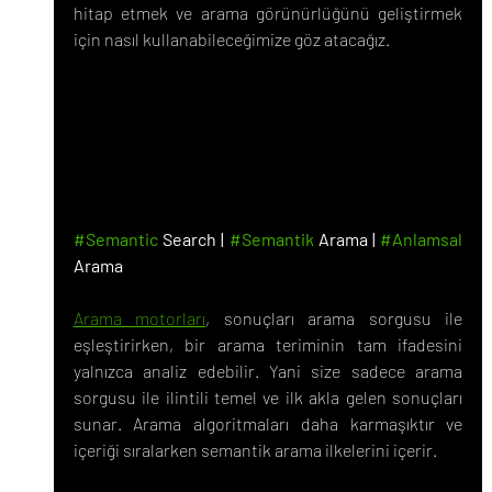
hitap etmek ve arama görünürlüğünü geliştirmek 
için nasıl kullanabileceğimize göz atacağız.
#Semantic
 Search | 
#Semantik
 Arama | 
#Anlamsal
Arama
Arama motorları
, sonuçları arama sorgusu ile 
eşleştirirken, bir arama teriminin tam ifadesini 
yalnızca analiz edebilir. Yani size sadece arama 
sorgusu ile ilintili temel ve ilk akla gelen sonuçları 
sunar. Arama algoritmaları daha karmaşıktır ve 
içeriği sıralarken semantik arama ilkelerini içerir.