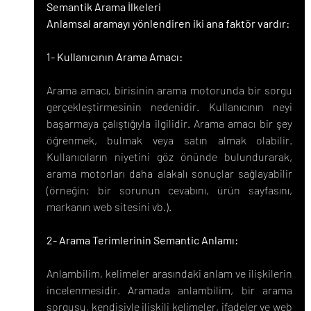
Semantik Arama İlkeleri
Anlamsal aramayı yönlendiren iki ana faktör vardır:
1- Kullanıcının Arama Amacı:
Arama amacı, birisinin arama motorunda bir sorgu 
gerçekleştirmesinin nedenidir. Kullanıcının neyi 
başarmaya çalıştığıyla ilgilidir. Arama amacı bir şey 
öğrenmek, bulmak veya satın almak olabilir. 
Kullanıcıların niyetini göz önünde bulundurarak, 
arama motorları daha alakalı sonuçlar sağlayabilir 
(örneğin; bir sorunun cevabını, ürün sayfasını, 
markanın web sitesini vb.).
2- Arama Terimlerinin Semantic Anlamı:
Anlambilim, kelimeler arasındaki anlam ve ilişkilerin 
incelenmesidir. Aramada anlambilim, bir arama 
sorgusu, kendisiyle ilişkili kelimeler, ifadeler ve web 