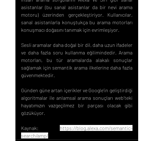
asistanlar (bu sanal asistanlar da bir nevi arama 
motoru) üzerinden gerçekleştiriyor. Kullanıcılar, 
sanal asistanlarla konuştukça bu arama motorları 
konuşmacı doğasını tanımak için evrimleşiyor.
Sesli aramalar daha doğal bir dil, daha uzun ifadeler 
ve daha fazla soru kullanma eğilimindedir. Arama 
motorları, bu tür aramalarda alakalı sonuçlar 
sağlamak için semantik arama ilkelerine daha fazla 
güvenmektedir.
Günden güne artan içerikler ve Google’in geliştirdiği 
algoritmalar ile anlamsal arama sonuçları web’teki 
hayatımızın vazgeçilmez bir parçası olacak gibi 
gözüküyor.
Kaynak: 
https://blog.alexa.com/semantic-
search/amp/