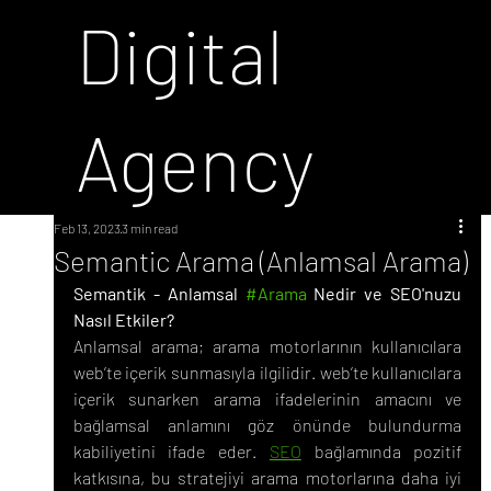
Digital
Agency
Feb 13, 2023
3 min read
Semantic Arama (Anlamsal Arama)
Semantik - Anlamsal 
#Arama
 Nedir ve SEO'nuzu 
Nasıl Etkiler?
Anlamsal arama; arama motorlarının kullanıcılara 
web’te içerik sunmasıyla ilgilidir. web’te kullanıcılara 
içerik sunarken arama ifadelerinin amacını ve 
bağlamsal anlamını göz önünde bulundurma 
kabiliyetini ifade eder. 
SEO
 bağlamında pozitif 
katkısına, bu stratejiyi arama motorlarına daha iyi 