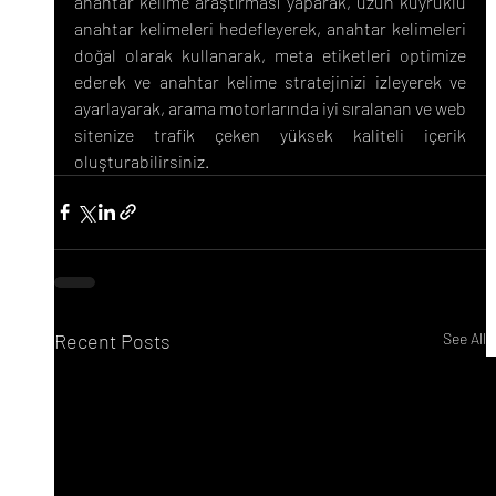
anahtar kelime araştırması yaparak, uzun kuyruklu 
anahtar kelimeleri hedefleyerek, anahtar kelimeleri 
doğal olarak kullanarak, meta etiketleri optimize 
ederek ve anahtar kelime stratejinizi izleyerek ve 
ayarlayarak, arama motorlarında iyi sıralanan ve web 
sitenize trafik çeken yüksek kaliteli içerik 
oluşturabilirsiniz.
Recent Posts
See All