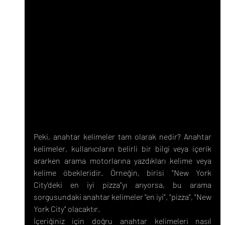
Peki, anahtar kelimeler tam olarak nedir? Anahtar 
kelimeler, kullanıcıların belirli bir bilgi veya içerik 
ararken arama motorlarına yazdıkları kelime veya 
kelime öbekleridir. Örneğin, birisi "New York 
City'deki en iyi pizza"yı arıyorsa, bu arama 
sorgusundaki anahtar kelimeler "en iyi", "pizza", "New 
York City" olacaktır.
İçeriğiniz için doğru anahtar kelimeleri nasıl 