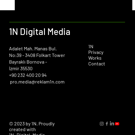
1N Digital Media
1N
​Adalet Mah. Manas Bul.
Privacy
No:39 - 3408 Folkart Tower
Works
Bayraklı Bornova -
Contact
İzmir 35530
+90 232 400 20 94
pro.media@reklam1n.com
© 2023 by 1N. Proudly
created with
1N_Digital_Media.