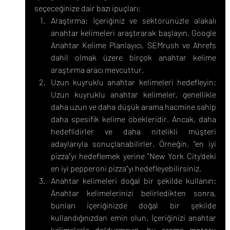
seçeceğinize dair bazı ipuçları:
Araştırma: İçeriğiniz ve sektörünüzle alakalı 
anahtar kelimeleri araştırarak başlayın. Google 
Anahtar Kelime Planlayıcı, SEMrush ve Ahrefs 
dahil olmak üzere birçok anahtar kelime 
araştırma aracı mevcuttur.
Uzun kuyruklu anahtar kelimeleri hedefleyin: 
Uzun kuyruklu anahtar kelimeler, genellikle 
daha uzun ve daha düşük arama hacmine sahip 
daha spesifik kelime öbekleridir. Ancak, daha 
hedeflidirler ve daha nitelikli müşteri 
adaylarıyla sonuçlanabilirler. Örneğin, "en iyi 
pizza"yı hedeflemek yerine "New York City'deki 
en iyi pepperoni pizza"yı hedefleyebilirsiniz.
Anahtar kelimeleri doğal bir şekilde kullanın: 
Anahtar kelimelerinizi belirledikten sonra, 
bunları içeriğinizde doğal bir şekilde 
kullandığınızdan emin olun. İçeriğinizi anahtar 
kelimelerle doldurmayın, bu arama motoru 