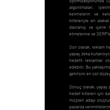
optimizasyonunda (SE
algoritmaları, işle
kelimelerin ve kel
kitleleriyle en alaka
davranışı ve içerik h
etmelerine ve SERP'ler
Son olarak, reklam hed
yapay zeka kullanılıyo
hedefli reklamlar olu
edebilir. Bu yaklaşım
getirisini en üst düz
Sonuç olarak, yapay z
hedef kitleleri için d
müşteri adayı oluşturm
pazarda verimliliklerini,