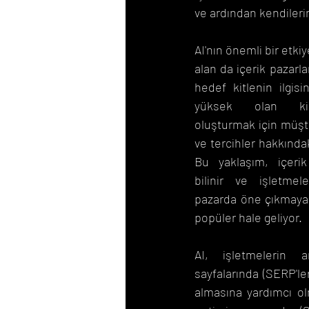
ve ardından kendileri
AI'nın önemli bir etki
alan da içerik pazarlam
hedef kitlenin ilgisi
yüksek olan kişise
oluşturmak için müşteri
ve tercihler hakkındaki
Bu yaklaşım, içerik 
bilinir ve işletmele
pazarda öne çıkmaya 
popüler hale geliyor.
AI, işletmelerin 
sayfalarında (SERP'ler
almasına yardımcı o