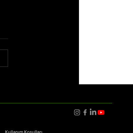
aret İçin En İyi Satış
ikleri: 2025'te Dönüşüm
arını Artırmanın Yolları
Kullanım Koşulları