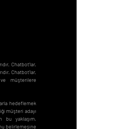
ır. Chatbot'lar, 
dır. Chatbot'lar, 
ve müşterilere 
larla hedeflemek 
iği müşteri adayı 
an bu yaklaşım, 
nu belirlemesine 