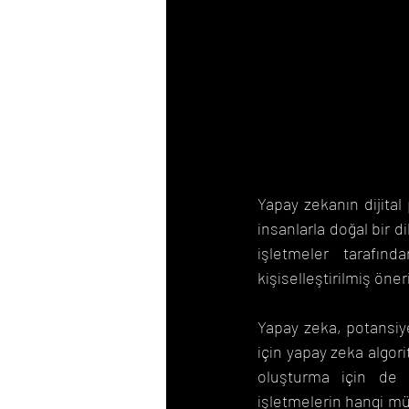
Yapay zekanın dijital 
insanlarla doğal bir d
işletmeler tarafın
kişiselleştirilmiş öner
Yapay zeka, potansiye
için yapay zeka algori
oluşturma için de k
işletmelerin hangi mü