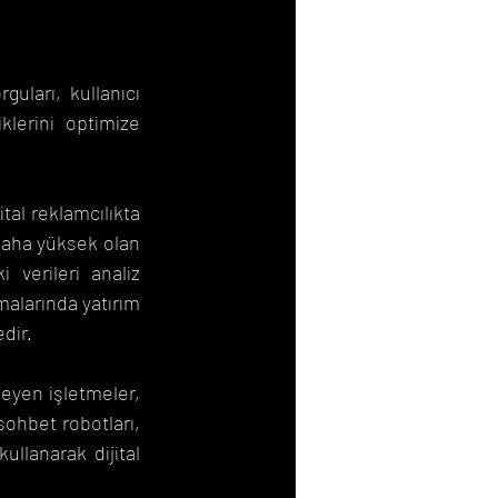
uları, kullanıcı 
klerini optimize 
tal reklamcılıkta 
 daha yüksek olan 
 verileri analiz 
alarında yatırım 
dir.
eyen işletmeler, 
sohbet robotları, 
llanarak dijital 