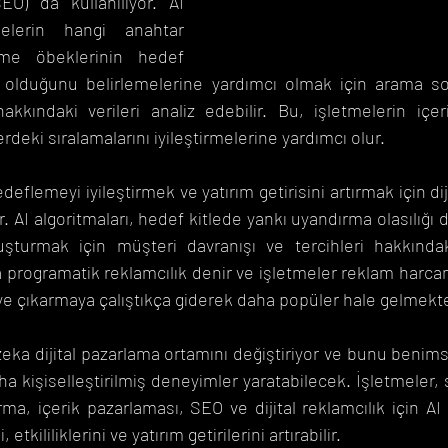
O) da kullanılıyor. AI 
tmelerin hangi anahtar 
ime öbeklerinin hedef 
lı olduğunu belirlemelerine yardımcı olmak için arama sorg
akkındaki verileri analiz edebilir. Bu, işletmelerin içeri
deki sıralamalarını iyileştirmelerine yardımcı olur.
eflemeyi iyileştirmek ve yatırım getirisini artırmak için diji
r. AI algoritmaları, hedef kitlede yankı uyandırma olasılığı
şturmak için müşteri davranışı ve tercihleri ​​hakkındaki
a programatik reklamcılık denir ve işletmeler reklam harcam
eye çıkarmaya çalıştıkça giderek daha popüler hale gelmekte
eka dijital pazarlama ortamını değiştiriyor ve bunu benims
aha kişiselleştirilmiş deneyimler yaratabilecek. İşletmeler, 
a, içerik pazarlaması, SEO ve dijital reklamcılık için AI ku
 etkililiklerini ve yatırım getirilerini artırabilir.