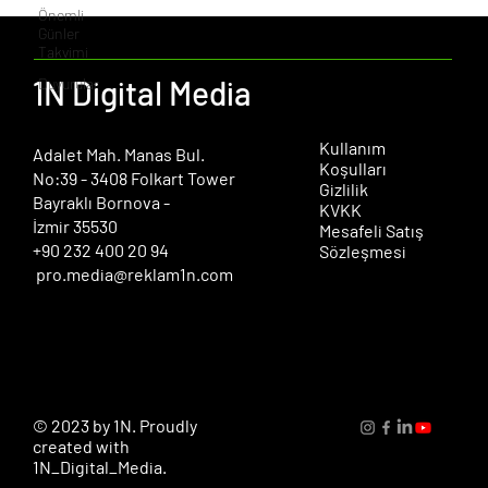
Önemli
Günler
Takvimi
1N Digital Media
Duyurular
Kullanım
​Adalet Mah. Manas Bul.
Koşulları
No:39 - 3408 Folkart Tower
Gizlilik
Bayraklı Bornova -
KVKK
İzmir 35530
Mesafeli Satış
+90 232 400 20 94
Sözleşmesi
pro.media@reklam1n.com
© 2023 by 1N. Proudly
created with
1N_Digital_Media.