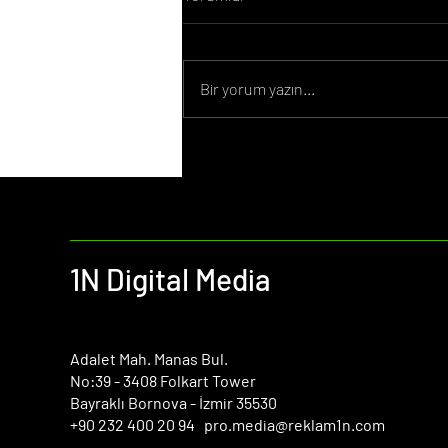
Bir yorum yazın...
Ocak Ayı Önemli Günler 2026
1N Digital Media
​Adalet Mah. Manas Bul.
No:39 - 3408 Folkart Tower
Bayraklı Bornova - İzmir 35530
+90 232 400 20 94 pro.media@reklam1n.com