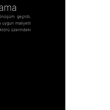
lama
önüşüm geçirdi. 
 uygun maliyetli 
ktörü üzerindeki 