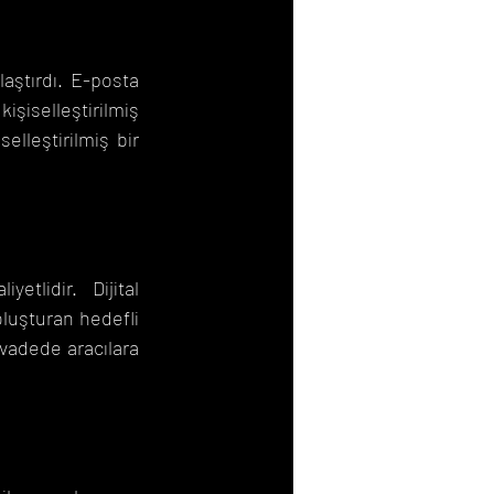
aştırdı. E-posta 
işiselleştirilmiş 
lleştirilmiş bir 
lidir. Dijital 
luşturan hedefli 
vadede aracılara 