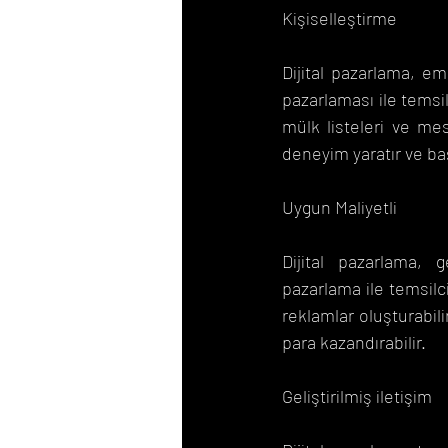
Kişiselleştirme
Dijital pazarlama, eml
pazarlaması ile temsil
mülk listeleri ve mes
deneyim yaratır ve başar
Uygun Maliyetli
Dijital pazarlama, 
pazarlama ile temsilci
reklamlar oluşturabili
para kazandırabilir.
Geliştirilmiş iletişim