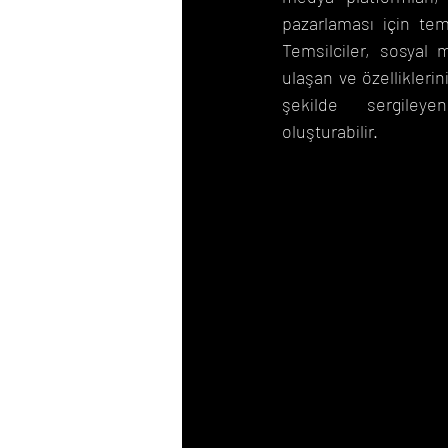
pazarlaması için teme
Temsilciler, sosyal 
ulaşan ve özelliklerini
şekilde sergileye
oluşturabilir.