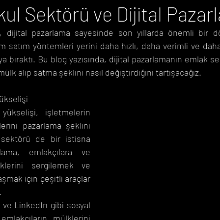
ul Sektörü ve Dijital Pazar
 dijital pazarlama sayesinde son yıllarda önemli bir d
Önemli Günler Takvimi
Duyurular
 satım yöntemleri yerini daha hızlı, daha verimli ve daha
ya bıraktı. Bu blog yazısında, dijital pazarlamanın emlak se
mülk alıp satma şeklini nasıl değiştirdiğini tartışacağız.
ükselişi
yükselişi, işletmelerin 
erini pazarlama şeklini 
sektörü de bir istisna 
rlama, emlakçılara ve 
klerini sergilemek ve 
aşmak için çeşitli araçlar 
.
ve LinkedIn gibi sosyal 
emlakçıların mülklerini 