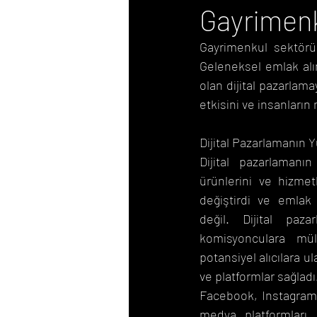
Gayrimenk
Gayrimenkul sektörü,
E-Posta Pazarlama
Geleneksel emlak alım
olan dijital pazarlama
etkisini ve insanların 
Dijital Pazarlamanın Y
Dijital pazarlamanın 
ürünlerini ve hizmetl
değiştirdi ve emlak 
değil. Dijital paza
komisyonculara mül
potansiyel alıcılara ul
ve platformlar sağladı
Facebook, Instagram 
medya platformları, 