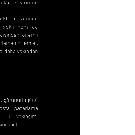
enkul Sektörüne 
ektörü üzerinde 
 şekli hem de 
açısından önemli 
arlamanın emlak 
ne daha yakından 
ak görünürlüğünü 
osta pazarlama 
. Bu yaklaşım, 
ını sağlar.