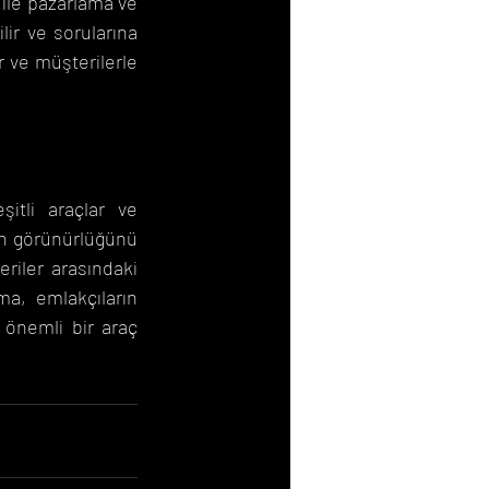
 ile pazarlama ve 
ir ve sorularına 
r ve müşterilerle 
itli araçlar ve 
in görünürlüğünü 
riler arasındaki 
a, emlakçıların 
 önemli bir araç 