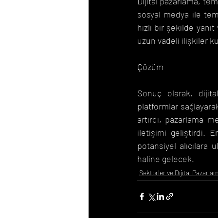
Dijital pazarlama, tems
sosyal medya ile tems
hızlı bir şekilde yanı
uzun vadeli ilişkiler k
Çözüm
Sonuç olarak, dijita
platformlar sağlayara
artırdı, pazarlama me
iletişimi geliştirdi
potansiyel alıcılara 
haline gelecek.
Sektörler ve Dijital Pazarla