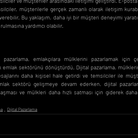
ilciler ve müşteriler arasındaki iletişimi geliştirdi. E-posta
ilciler, müşterilerle gerçek zamanlı olarak iletişim kurabil
t verebilir. Bu yaklaşım, daha iyi bir müşteri deneyimi yaratı
urulmasına yardımcı olabilir.
l pazarlama, emlakçılara mülklerini pazarlamak için çeş
k emlak sektörünü dönüştürdü. Dijital pazarlama, mülkler
sajlarını daha kişisel hale getirdi ve temsilciler ile müşte
. Emlak sektörü gelişmeye devam ederken, dijital pazarlam
ulaşması ve mülkleri daha hızlı satması için giderek daha
ma
Dijital Pazarlama