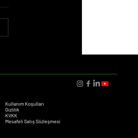
aret İçin En İyi Satış
ikleri: 2025'te Dönüşüm
arını Artırmanın Yolları
Kullanım Koşulları
Gizlilik
KVKK
Mesafeli Satış Sözleşmesi