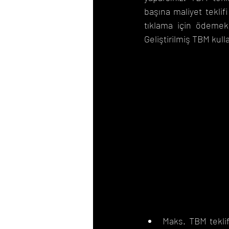
başına maliyet teklif
tıklama için ödemek i
Geliştirilmiş TBM kul
Maks. TBM teklif