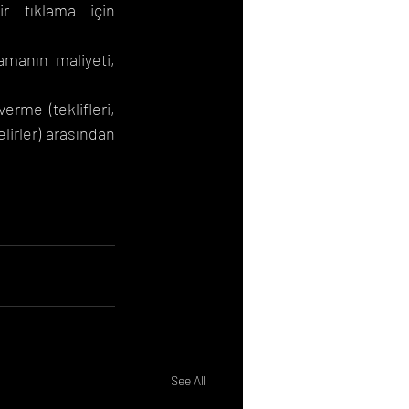
r tıklama için 
amanın maliyeti, 
erme (teklifleri, 
irler) arasından 
See All