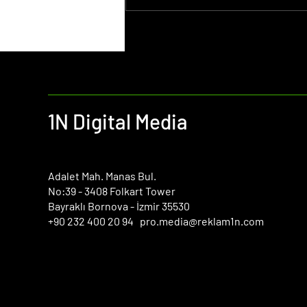
Web Tasarım Fiyatları Nedir?
1N Digital Media
​Adalet Mah. Manas Bul.
No:39 - 3408 Folkart Tower
Bayraklı Bornova - İzmir 35530
+90 232 400 20 94 pro.media@reklam1n.com