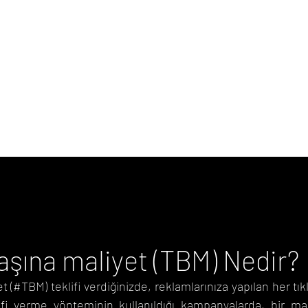
Digital
Agency
aşına maliyet (TBM) Nedir?
t (#TBM) teklifi verdiğinizde, reklamlarınıza yapılan her tı
ifi verme yönteminin kullanıldığı kampanyalarda, bir m