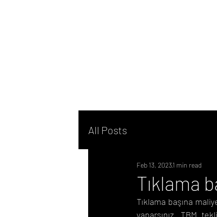
All Posts
Feb 13, 2023
1 min read
Tıklama b
Tıklama başına maliye
yaparsınız. TBM tekl