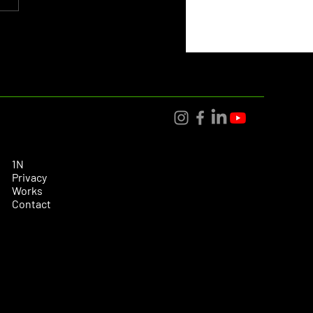
i Dijital Pazarlama
ejileri
1N
Privacy
Works
Contact