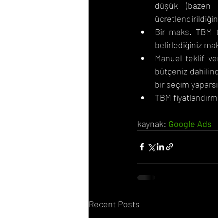
düşük (bazen ç
ücretlendirildiği
Bir maks. TBM tek
belirlediğiniz m
Manuel teklif ver
bütçeniz dahilind
bir seçim yaparsı
TBM fiyatlandırm
kaynak: 
Google Ads
Recent Posts