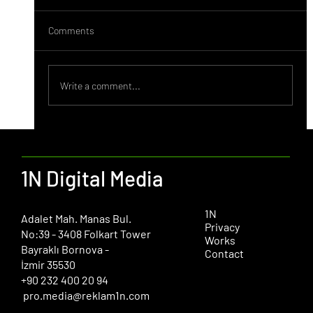
Comments
Behance Nedir?
Write a comment...
1N Digital Media
1N
​Adalet Mah. Manas Bul.
Privacy
No:39 - 3408 Folkart Tower
Works
Bayraklı Bornova -
Contact
İzmir 35530
+90 232 400 20 94
pro.media@reklam1n.com