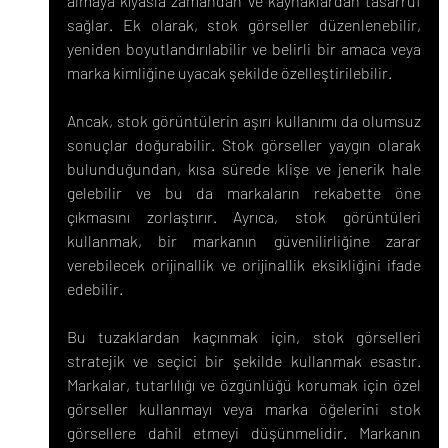
almaya kıyasla zamandan ve kaynaklardan tasarruf 
sağlar. Ek olarak, stok görseller düzenlenebilir, 
yeniden boyutlandırılabilir ve belirli bir amaca veya 
marka kimliğine uyacak şekilde özelleştirilebilir.
Ancak, stok görüntülerin aşırı kullanımı da olumsuz 
sonuçlar doğurabilir. Stok görseller yaygın olarak 
bulunduğundan, kısa sürede klişe ve jenerik hale 
gelebilir ve bu da markaların rekabette öne 
çıkmasını zorlaştırır. Ayrıca, stok görüntüleri 
kullanmak, bir markanın güvenilirliğine zarar 
verebilecek orijinallik ve orijinallik eksikliğini ifade 
edebilir.
Bu tuzaklardan kaçınmak için, stok görselleri 
stratejik ve seçici bir şekilde kullanmak esastır. 
Markalar, tutarlılığı ve özgünlüğü korumak için özel 
görseller kullanmayı veya marka öğelerini stok 
görsellere dahil etmeyi düşünmelidir. Markanın 