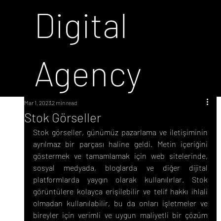
Digital
Agency
Mar 1, 2023
2 min read
Stok Görseller
Stok görseller, günümüz pazarlama ve iletişiminin 
ayrılmaz bir parçası haline geldi. Metin içeriğini 
göstermek ve tamamlamak için web sitelerinde, 
sosyal medyada, bloglarda ve diğer dijital 
platformlarda yaygın olarak kullanılırlar. Stok 
görüntülere kolayca erişilebilir ve telif hakkı ihlali 
olmadan kullanılabilir, bu da onları işletmeler ve 
bireyler için verimli ve uygun maliyetli bir çözüm 