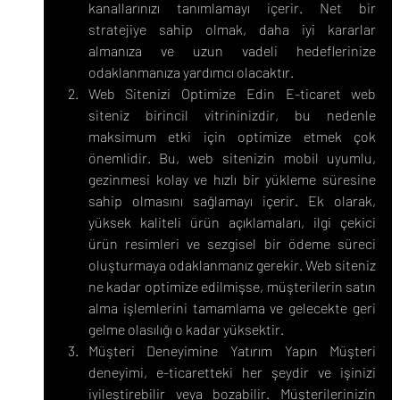
kanallarınızı tanımlamayı içerir. Net bir 
stratejiye sahip olmak, daha iyi kararlar 
almanıza ve uzun vadeli hedeflerinize 
odaklanmanıza yardımcı olacaktır.
Web Sitenizi Optimize Edin E-ticaret web 
siteniz birincil vitrininizdir, bu nedenle 
maksimum etki için optimize etmek çok 
önemlidir. Bu, web sitenizin mobil uyumlu, 
gezinmesi kolay ve hızlı bir yükleme süresine 
sahip olmasını sağlamayı içerir. Ek olarak, 
yüksek kaliteli ürün açıklamaları, ilgi çekici 
ürün resimleri ve sezgisel bir ödeme süreci 
oluşturmaya odaklanmanız gerekir. Web siteniz 
ne kadar optimize edilmişse, müşterilerin satın 
alma işlemlerini tamamlama ve gelecekte geri 
gelme olasılığı o kadar yüksektir.
Müşteri Deneyimine Yatırım Yapın Müşteri 
deneyimi, e-ticaretteki her şeydir ve işinizi 
iyileştirebilir veya bozabilir. Müşterilerinizin 