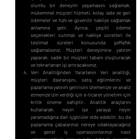
olumlu bir deneyim yaşamasını sağlamak, 
mükemmel müşteri hizmeti, kolay iade ve geri 
ödemeler ve hızlı ve güvenilir nakliye sağlamak 
anlamına gelir. Ayrıca, çeşitli ödeme 
seçenekleri sunmalı ve nakliye ücretleri ile 
teslimat süreleri konusunda şeffaflık 
sağlamalısınız. Müşteri deneyimine yatırım 
yaparak, sadık bir müşteri tabanı oluşturacak 
ve tekrarlanan işi artıracaksınız.
Veri Analitiğinden Yararlanın Veri analitiği, 
müşteri davranışını, satış eğilimlerini ve 
pazarlama yatırım getirisini izlemenize ve analiz 
etmenize izin verdiği için e-ticaret yönetimi için 
kritik öneme sahiptir. Analitik araçlarını 
kullanarak, neyin işe yarayıp neyin 
yaramadığına dair içgörüler elde edebilir, bu da 
pazarlama çabalarınızı nereye odaklayacağınız 
ve genel iş operasyonlarınızı nasıl 