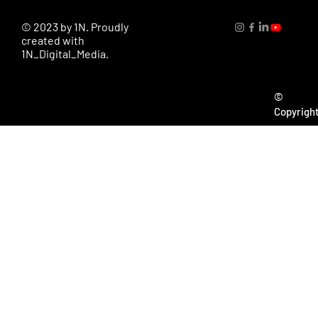
© 2023 by 1N. Proudly
created with
1N_Digital_Media.
©
Copyrigh