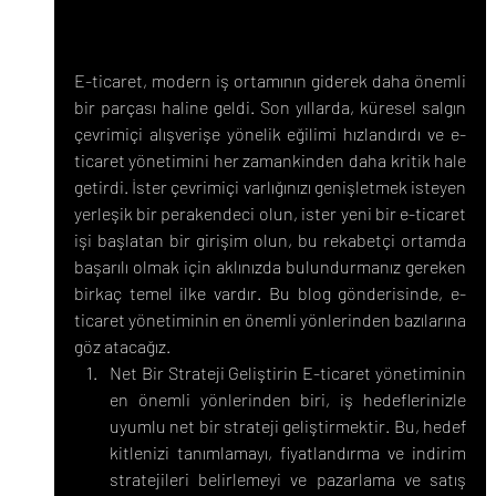
E-ticaret, modern iş ortamının giderek daha önemli 
bir parçası haline geldi. Son yıllarda, küresel salgın 
çevrimiçi alışverişe yönelik eğilimi hızlandırdı ve e-
ticaret yönetimini her zamankinden daha kritik hale 
getirdi. İster çevrimiçi varlığınızı genişletmek isteyen 
yerleşik bir perakendeci olun, ister yeni bir e-ticaret 
işi başlatan bir girişim olun, bu rekabetçi ortamda 
başarılı olmak için aklınızda bulundurmanız gereken 
birkaç temel ilke vardır. Bu blog gönderisinde, e-
ticaret yönetiminin en önemli yönlerinden bazılarına 
göz atacağız.
Net Bir Strateji Geliştirin E-ticaret yönetiminin 
en önemli yönlerinden biri, iş hedeflerinizle 
uyumlu net bir strateji geliştirmektir. Bu, hedef 
kitlenizi tanımlamayı, fiyatlandırma ve indirim 
stratejileri belirlemeyi ve pazarlama ve satış 