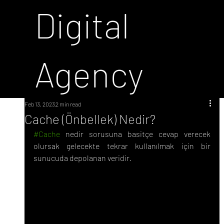
Digital
Agency
Feb 13, 2023
2 min read
Cache (Önbellek) Nedir?
#Cache
 nedir sorusuna basitçe cevap verecek 
olursak gelecekte tekrar kullanılmak için bir 
sunucuda depolanan veridir.