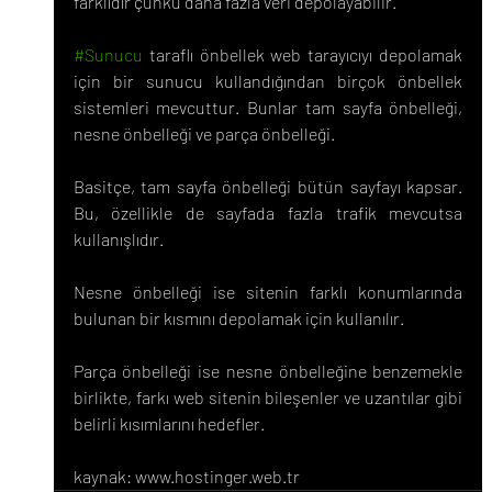
farklıdır çünkü daha fazla veri depolayabilir.
#Sunucu
 taraflı önbellek web tarayıcıyı depolamak 
için bir sunucu kullandığından birçok önbellek 
sistemleri mevcuttur. Bunlar tam sayfa önbelleği, 
nesne önbelleği ve parça önbelleği.
Basitçe, tam sayfa önbelleği bütün sayfayı kapsar. 
Bu, özellikle de sayfada fazla trafik mevcutsa 
kullanışlıdır.
Nesne önbelleği ise sitenin farklı konumlarında 
bulunan bir kısmını depolamak için kullanılır.
Parça önbelleği ise nesne önbelleğine benzemekle 
birlikte, farkı web sitenin bileşenler ve uzantılar gibi 
belirli kısımlarını hedefler.
kaynak: www.hostinger.web.tr