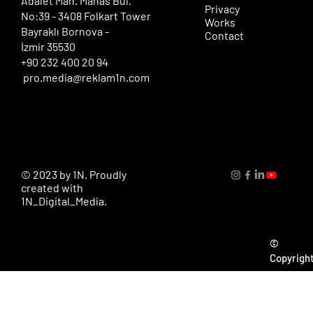
​Adalet Mah. Manas Bul.
Privacy
No:39 - 3408 Folkart Tower
Works
Bayraklı Bornova -
Contact
İzmir 35530
+90 232 400 20 94
pro.media@reklam1n.com
© 2023 by 1N. Proudly
created with
1N_Digital_Media.
©
Copyrigh