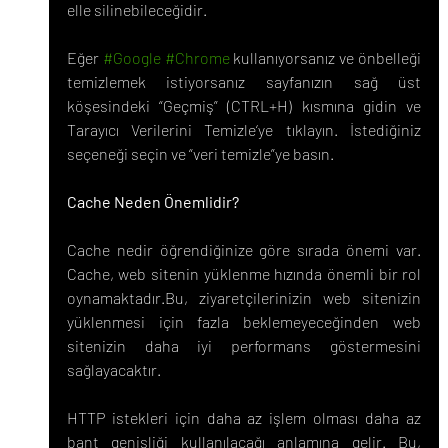
elle silinebileceğidir.
Eğer 
#Google
#Chrome
 kullanıyorsanız ve önbelleği 
temizlemek istiyorsanız sayfanızın sağ üst 
köşesindeki “Geçmiş” (CTRL+H) kısmına gidin ve 
Tarayıcı Verilerini Temizle‘ye tıklayın. İstediğiniz 
seçeneği seçin ve “veri temizle”ye basın.
Cache Neden Önemlidir?
Cache nedir öğrendiğinize göre sırada önemi var. 
Cache, web sitenin yüklenme hızında önemli bir rol 
oynamaktadır.Bu, ziyaretçilerinizin web sitenizin 
yüklenmesi için fazla beklemeyeceğinden web 
sitenizin daha iyi performans göstermesini 
sağlayacaktır.
HTTP istekleri için daha az işlem olması daha az 
bant genişliği kullanılacağı anlamına gelir. Bu, 